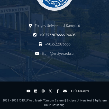
Erciyes Üniversitesi Kampüsü
+903522076666-24405
+903522076666
ikum@erciyes.edu.tr
ERÜ Anasayfa
2015 - 2026 © ERÜ Web İçerik Yönetim Sistemi | Erciyes Üniversitesi Bilgi İşlem
Daire Başkanlığı