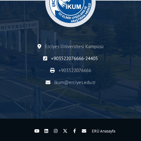
Erciyes Üniversitesi Kampüsü
+903522076666-24405
+903522076666
ikum@erciyes.edu.tr
ERÜ Anasayfa