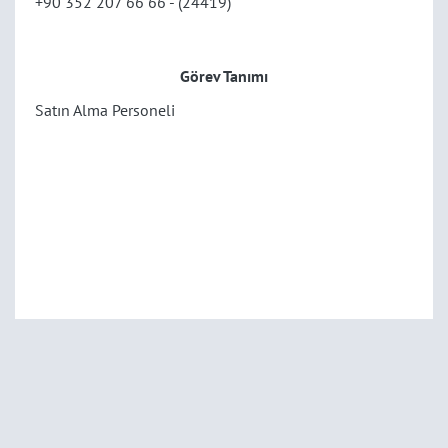
+90 352 207 66 66 - (24419)
Görev Tanımı
Satın Alma Personeli