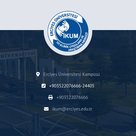
Erciyes Üniversitesi Kampüsü
+903522076666-24405
+903522076666
ikum@erciyes.edu.tr